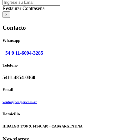
Restaurar Contraseña
×
Contacto
Whatsapp
+54 9 11-6094-3285
Teléfono
5411-4854-0360
Email
ventas@walger.com.ar
Domicilio
HIDALGO 1736 (C1414CAP) - CABA ARGENTINA
Newsletter